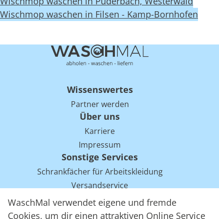
Wischmop waschen in Puderbach, Westerwald
Wischmop waschen in Filsen - Kamp-Bornhofen
Wissenswertes
Partner werden
Über uns
Karriere
Impressum
Sonstige Services
Schrankfächer für Arbeitskleidung
Versandservice
Einsparpotentiale für Mietwäsche bei Arbeitskleidung
WaschMal verwendet eigene und fremde
Arbeitskleidung Tracking mit RFID
Cookies, um dir einen attraktiven Online Service