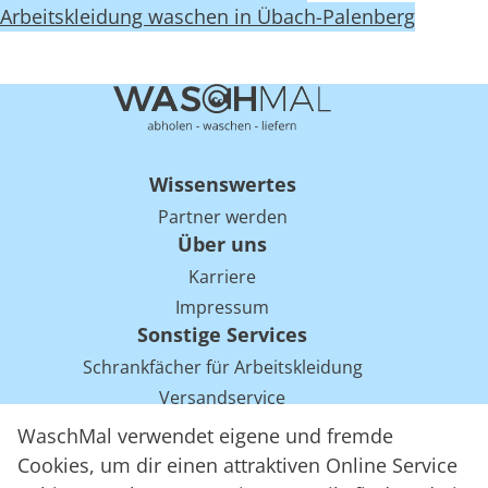
Arbeitskleidung waschen in Übach-Palenberg
Wissenswertes
Partner werden
Über uns
Karriere
Impressum
Sonstige Services
Schrankfächer für Arbeitskleidung
Versandservice
Einsparpotentiale für Mietwäsche bei Arbeitskleidung
WaschMal verwendet eigene und fremde
Arbeitskleidung Tracking mit RFID
Cookies, um dir einen attraktiven Online Service