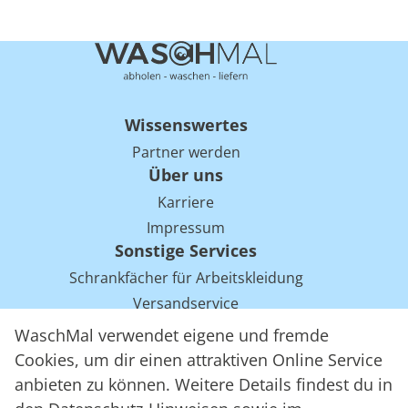
Wissenswertes
Partner werden
Über uns
Karriere
Impressum
Sonstige Services
Schrankfächer für Arbeitskleidung
Versandservice
Einsparpotentiale für Mietwäsche bei Arbeitskleidung
WaschMal verwendet eigene und fremde
Arbeitskleidung Tracking mit RFID
Cookies, um dir einen attraktiven Online Service
anbieten zu können. Weitere Details findest du in