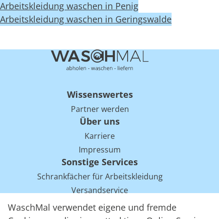
Arbeitskleidung waschen in Penig
Arbeitskleidung waschen in Geringswalde
Wissenswertes
Partner werden
Über uns
Karriere
Impressum
Sonstige Services
Schrankfächer für Arbeitskleidung
Versandservice
Einsparpotentiale für Mietwäsche bei Arbeitskleidung
WaschMal verwendet eigene und fremde
Arbeitskleidung Tracking mit RFID