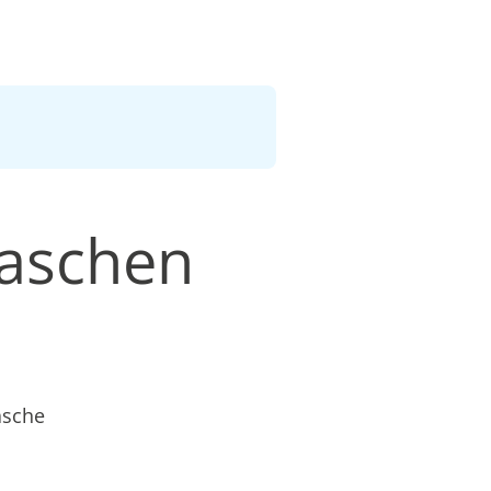
waschen
äsche