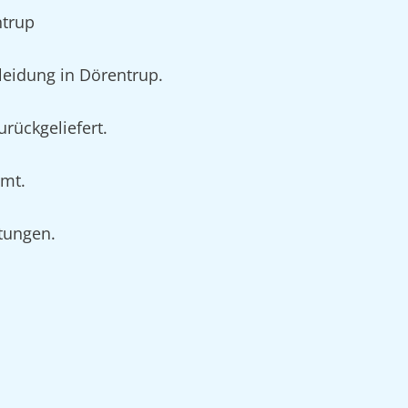
ntrup
eidung in Dörentrup.
rückgeliefert.
umt.
rtungen.