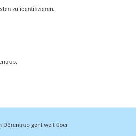
en zu identifizieren.
entrup.
in Dörentrup geht weit über