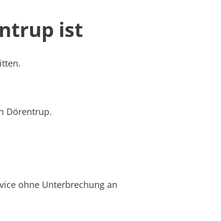
ntrup ist
tten.
in Dörentrup.
rvice ohne Unterbrechung an