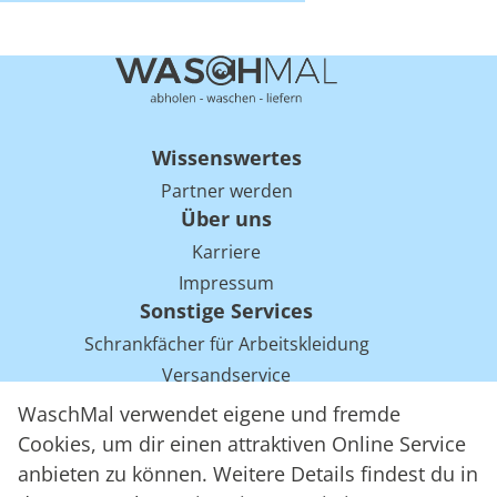
Wissenswertes
Partner werden
Über uns
Karriere
Impressum
Sonstige Services
Schrankfächer für Arbeitskleidung
Versandservice
Einsparpotentiale für Mietwäsche bei Arbeitskleidung
WaschMal verwendet eigene und fremde
Arbeitskleidung Tracking mit RFID
Cookies, um dir einen attraktiven Online Service
anbieten zu können. Weitere Details findest du in