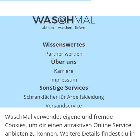
Wissenswertes
Partner werden
Über uns
Karriere
Impressum
Sonstige Services
Schrankfächer für Arbeitskleidung
Versandservice
Einsparpotentiale für Mietwäsche bei Arbeitskleidung
WaschMal verwendet eigene und fremde
Arbeitskleidung Tracking mit RFID
Cookies, um dir einen attraktiven Online Service
anbieten zu können. Weitere Details findest du in