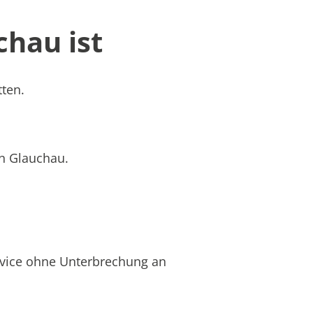
chau ist
tten.
in Glauchau.
rvice ohne Unterbrechung an