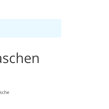
aschen
äsche