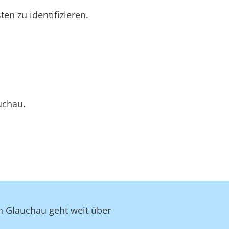
n zu identifizieren.
uchau.
in Glauchau geht weit über