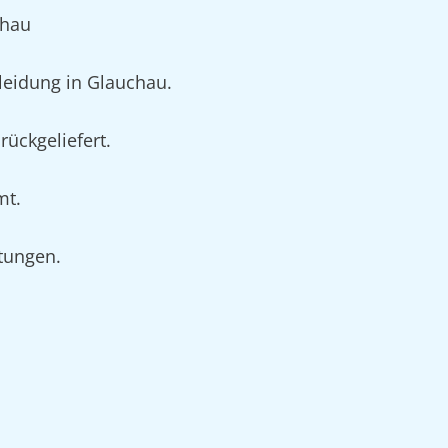
chau
eidung in Glauchau.
ückgeliefert.
mt.
rtungen.