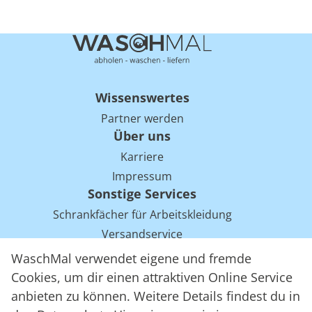
Wissenswertes
Partner werden
Über uns
Karriere
Impressum
Sonstige Services
Schrankfächer für Arbeitskleidung
Versandservice
Einsparpotentiale für Mietwäsche bei Arbeitskleidung
WaschMal verwendet eigene und fremde
Arbeitskleidung Tracking mit RFID
Cookies, um dir einen attraktiven Online Service
anbieten zu können. Weitere Details findest du in