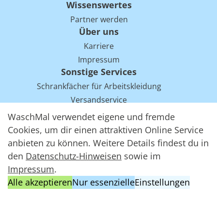
Wissenswertes
Partner werden
Über uns
Karriere
Impressum
Sonstige Services
Schrankfächer für Arbeitskleidung
Versandservice
Einsparpotentiale für Mietwäsche bei Arbeitskleidung
WaschMal verwendet eigene und fremde
Arbeitskleidung Tracking mit RFID
Cookies, um dir einen attraktiven Online Service
anbieten zu können. Weitere Details findest du in
den
Datenschutz-Hinweisen
sowie im
WaschMal GmbH 2016 – 2026
Impressum
.
Datenschutz
Alle akzeptieren
Nur essenzielle
Einstellungen
Allgemeine Geschäftsbedingungen