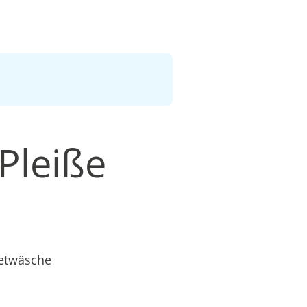
Pleiße
ietwäsche