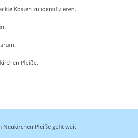
kte Kosten zu identifizieren.
en.
darum.
kirchen Pleiße.
n Neukirchen Pleiße geht weit