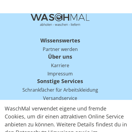
Wissenswertes
Partner werden
Über uns
Karriere
Impressum
Sonstige Services
Schrankfächer für Arbeitskleidung
Versandservice
Einsparpotentiale für Mietwäsche bei Arbeitskleidung
WaschMal verwendet eigene und fremde
Arbeitskleidung Tracking mit RFID
Cookies, um dir einen attraktiven Online Service
anbieten zu können. Weitere Details findest du in