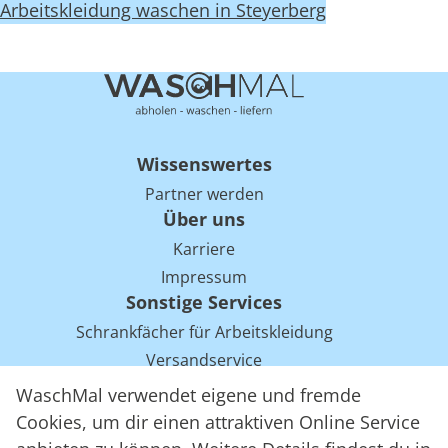
Arbeitskleidung waschen in Steyerberg
Wissenswertes
Partner werden
Über uns
Karriere
Impressum
Sonstige Services
Schrankfächer für Arbeitskleidung
Versandservice
Einsparpotentiale für Mietwäsche bei Arbeitskleidung
WaschMal verwendet eigene und fremde
Arbeitskleidung Tracking mit RFID
Cookies, um dir einen attraktiven Online Service