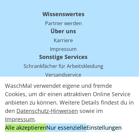
Wissenswertes
Partner werden
Über uns
Karriere
Impressum
Sonstige Services
Schrankfächer für Arbeitskleidung
Versandservice
Einsparpotentiale für Mietwäsche bei Arbeitskleidung
WaschMal verwendet eigene und fremde
Arbeitskleidung Tracking mit RFID
Cookies, um dir einen attraktiven Online Service
anbieten zu können. Weitere Details findest du in
den
Datenschutz-Hinweisen
sowie im
WaschMal GmbH 2016 – 2026
Impressum
.
Datenschutz
Alle akzeptieren
Nur essenzielle
Einstellungen
Allgemeine Geschäftsbedingungen