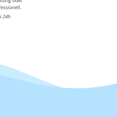
itung oder
essionell.
n 24h