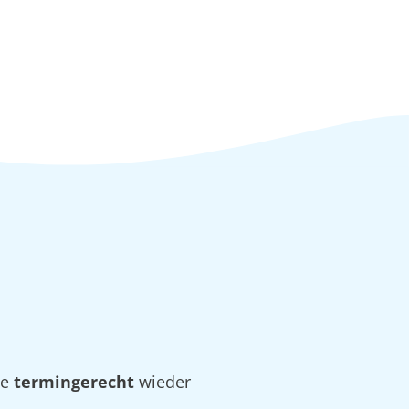
ie
termingerecht
wieder