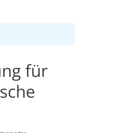
ng für
äsche