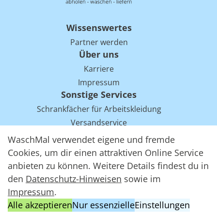
Wissenswertes
Partner werden
Über uns
Karriere
Impressum
Sonstige Services
Schrankfächer für Arbeitskleidung
Versandservice
Einsparpotentiale für Mietwäsche bei Arbeitskleidung
WaschMal verwendet eigene und fremde
Arbeitskleidung Tracking mit RFID
Cookies, um dir einen attraktiven Online Service
anbieten zu können. Weitere Details findest du in
den
Datenschutz-Hinweisen
sowie im
WaschMal GmbH 2016 – 2026
Impressum
.
Datenschutz
Alle akzeptieren
Nur essenzielle
Einstellungen
Allgemeine Geschäftsbedingungen