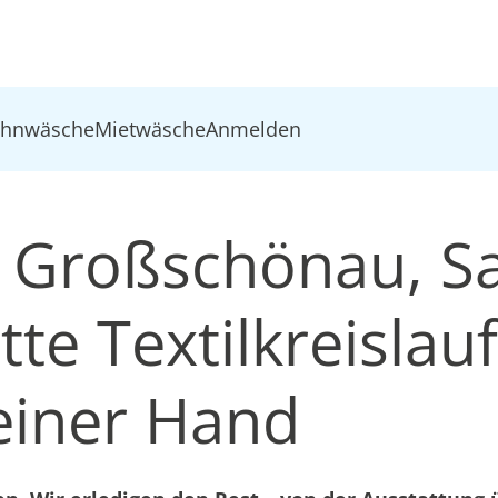
ohnwäsche
Mietwäsche
Anmelden
 Großschönau, S
te Textilkreislau
einer Hand