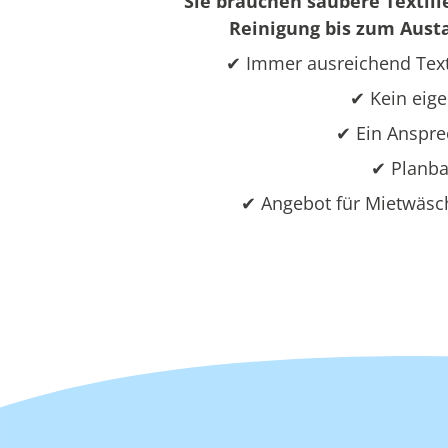
Sie brauchen saubere Textili
Reinigung bis zum Austa
✔ Immer ausreichend Text
✔ Kein eige
✔ Ein Ansprec
✔ Planba
✔ Angebot für Mietwäsc