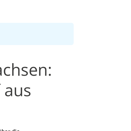
achsen:
f aus