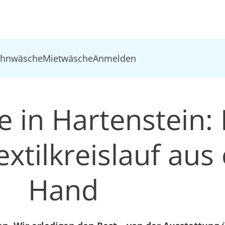
ohnwäsche
Mietwäsche
Anmelden
 in Hartenstein:
xtilkreislauf aus 
Hand