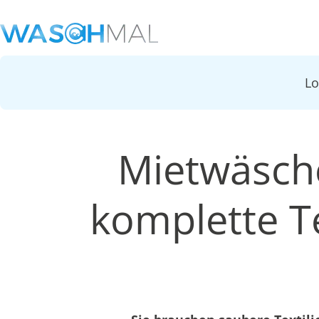
L
Mietwäsche
komplette Te