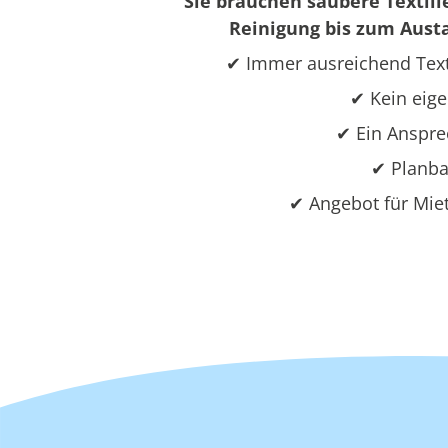
Sie brauchen saubere Textili
Reinigung bis zum Austa
✔ Immer ausreichend Text
✔ Kein eige
✔ Ein Ansprec
✔ Planba
✔ Angebot für Mie