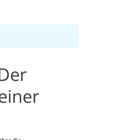
 Der
einer