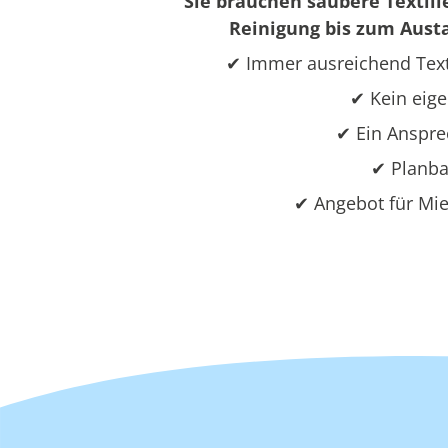
Sie brauchen saubere Textili
Reinigung bis zum Austa
✔ Immer ausreichend Text
✔ Kein eige
✔ Ein Ansprec
✔ Planba
✔ Angebot für Mie