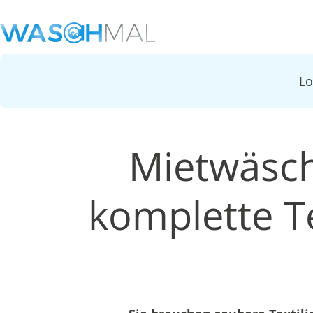
L
Mietwäsch
komplette Te