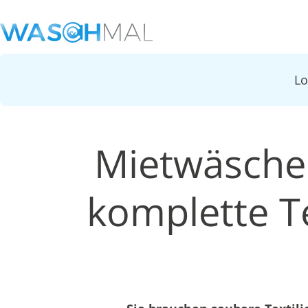
L
Mietwäsche 
komplette Te