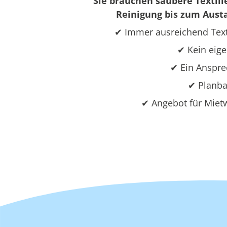
Sie brauchen saubere Textili
Reinigung bis zum Austa
✔ Immer ausreichend Text
✔ Kein eige
✔ Ein Ansprec
✔ Planba
✔ Angebot für Miet