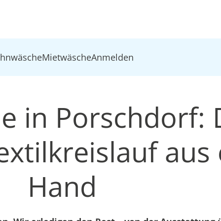
ohnwäsche
Mietwäsche
Anmelden
e in Porschdorf: 
xtilkreislauf aus 
Hand