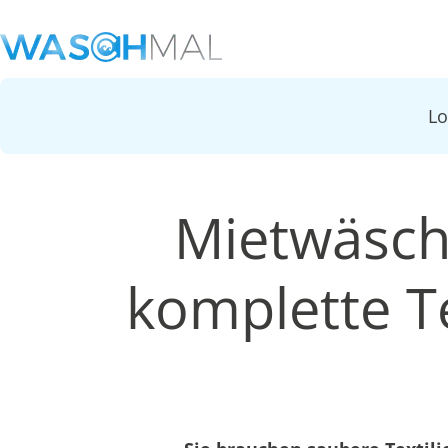
L
Mietwäsch
komplette Te