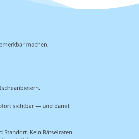
b bemerkbar machen.
äscheanbietern.
ofort sichtbar — und damit
 Standort. Kein Rätselraten