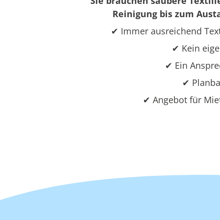
Sie brauchen saubere Textili
Reinigung bis zum Austa
✔ Immer ausreichend Text
✔ Kein eige
✔ Ein Ansprec
✔ Planba
✔ Angebot für Mie