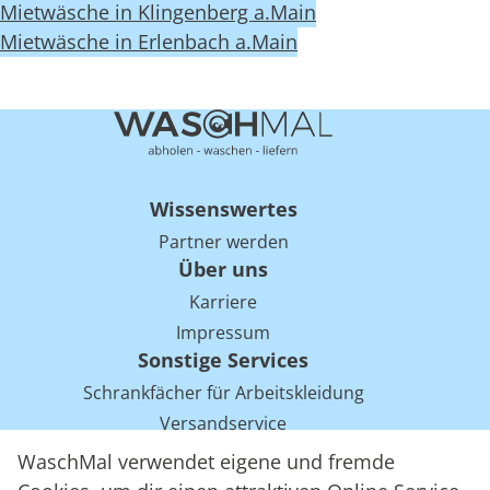
Mietwäsche in Klingenberg a.Main
Mietwäsche in Erlenbach a.Main
Wissenswertes
Partner werden
Über uns
Karriere
Impressum
Sonstige Services
Schrankfächer für Arbeitskleidung
Versandservice
Einsparpotentiale für Mietwäsche bei Arbeitskleidung
WaschMal verwendet eigene und fremde
Arbeitskleidung Tracking mit RFID