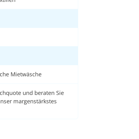
iche Mietwäsche
schquote und beraten Sie
unser margenstärkstes