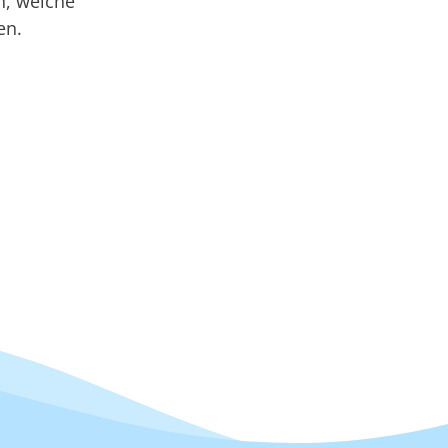
n, welche
en.