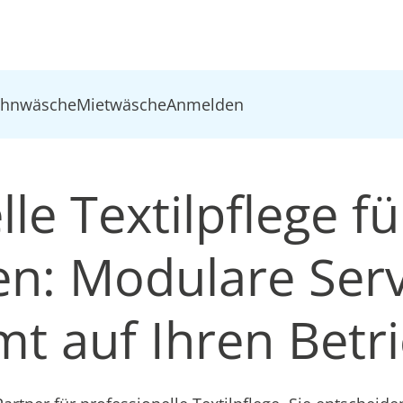
ohnwäsche
Mietwäsche
Anmelden
le Textilpflege fü
: Modulare Serv
t auf Ihren Betr