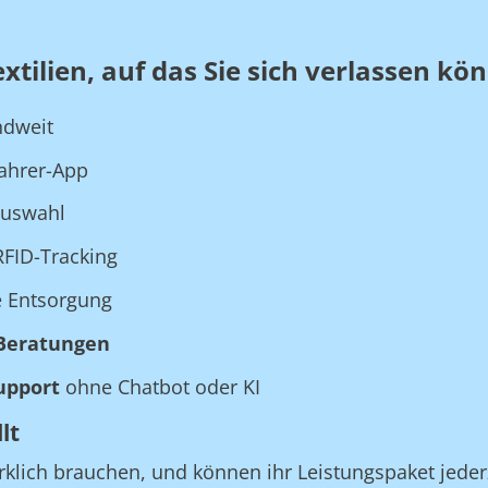
tilien, auf das Sie sich verlassen kö
ndweit
Fahrer-App
auswahl
FID-Tracking
e Entsorgung
Beratungen
upport
ohne Chatbot oder KI
lt
rklich brauchen, und können ihr Leistungspaket jeder