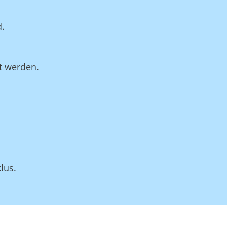
d.
t werden.
lus.