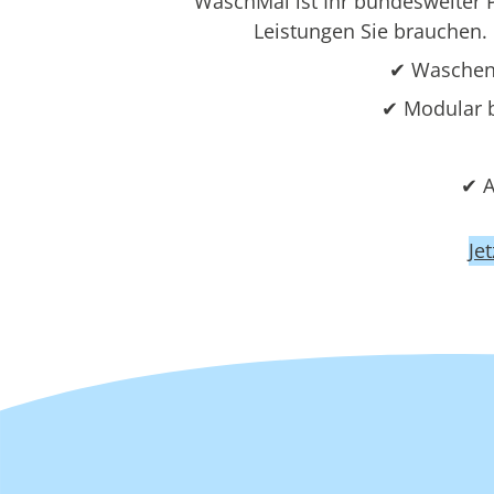
WaschMal ist Ihr bundesweiter Pa
Leistungen Sie brauchen. 
✔ Waschen,
✔ Modular b
✔ A
Je