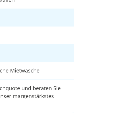
iche Mietwäsche
schquote und beraten Sie
unser margenstärkstes