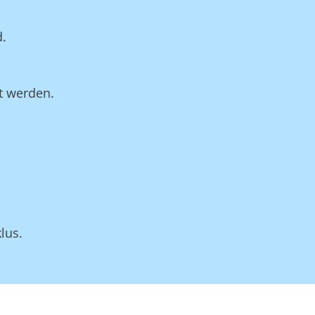
d.
t werden.
lus.