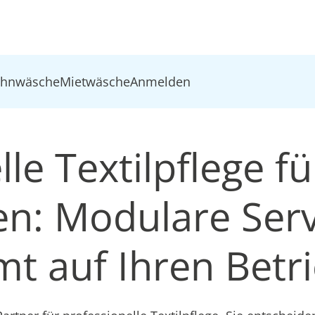
ohnwäsche
Mietwäsche
Anmelden
le Textilpflege fü
: Modulare Serv
t auf Ihren Betr