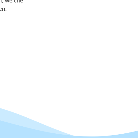
n, welche
en.