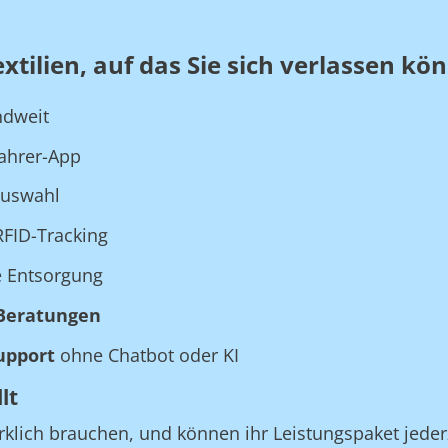
tilien, auf das Sie sich verlassen kö
ndweit
Fahrer-App
auswahl
FID-Tracking
e Entsorgung
Beratungen
upport
ohne Chatbot oder KI
lt
rklich brauchen, und können ihr Leistungspaket jeder