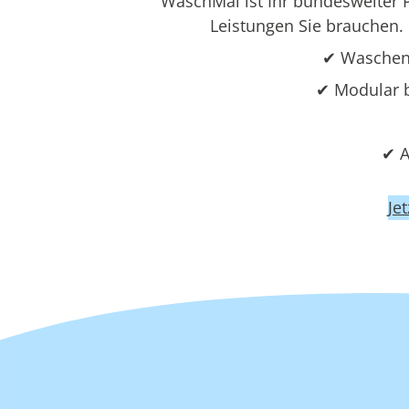
WaschMal ist Ihr bundesweiter Pa
Leistungen Sie brauchen. 
✔ Waschen,
✔ Modular b
✔ A
Je