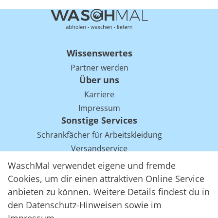
Wissenswertes
Partner werden
Über uns
Karriere
Impressum
Sonstige Services
Schrankfächer für Arbeitskleidung
Versandservice
Einsparpotentiale für Mietwäsche bei Arbeitskleidung
WaschMal verwendet eigene und fremde
Arbeitskleidung Tracking mit RFID
Cookies, um dir einen attraktiven Online Service
anbieten zu können. Weitere Details findest du in
den
Datenschutz-Hinweisen
sowie im
WaschMal GmbH 2016 – 2026