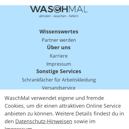
Wissenswertes
Partner werden
Über uns
Karriere
Impressum
Sonstige Services
Schrankfächer für Arbeitskleidung
Versandservice
Einsparpotentiale für Mietwäsche bei Arbeitskleidung
WaschMal verwendet eigene und fremde
Arbeitskleidung Tracking mit RFID
Cookies, um dir einen attraktiven Online Service
anbieten zu können. Weitere Details findest du in
den
Datenschutz-Hinweisen
sowie im
WaschMal GmbH 2016 – 2026