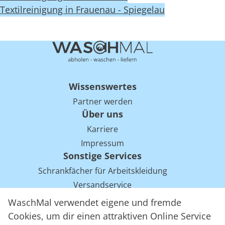
Textilreinigung in Frauenau - Spiegelau
Wissenswertes
Partner werden
Über uns
Karriere
Impressum
Sonstige Services
Schrankfächer für Arbeitskleidung
Versandservice
Einsparpotentiale für Mietwäsche bei Arbeitskleidung
WaschMal verwendet eigene und fremde
Arbeitskleidung Tracking mit RFID
Cookies, um dir einen attraktiven Online Service