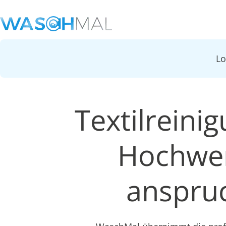
L
Textilreini
Hochwer
anspruc