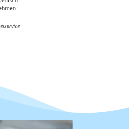
 Deutsch
rnehmen
elservice