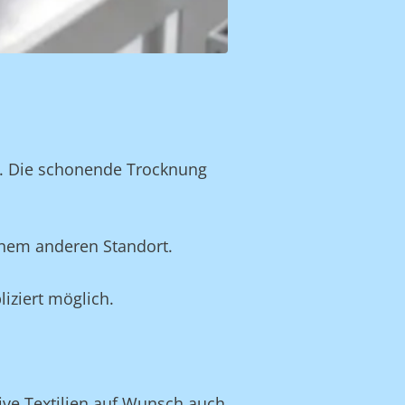
n. Die schonende Trocknung
inem anderen Standort.
iziert möglich.
tive Textilien auf Wunsch auch