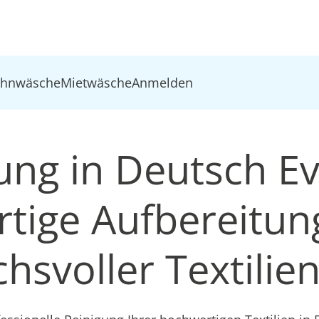
ohnwäsche
Mietwäsche
Anmelden
gung in Deutsch E
tige Aufbereitun
hsvoller Textilie