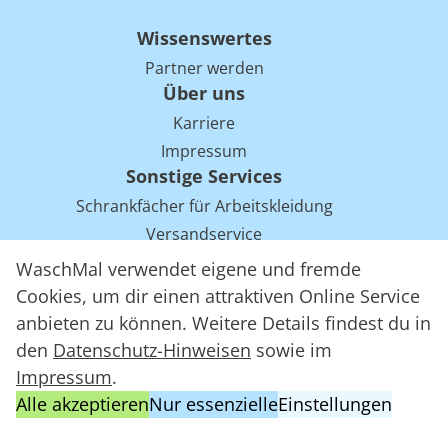
Wissenswertes
Partner werden
Über uns
Karriere
Impressum
Sonstige Services
Schrankfächer für Arbeitskleidung
Versandservice
Einsparpotentiale für Mietwäsche bei Arbeitskleidung
WaschMal verwendet eigene und fremde
Arbeitskleidung Tracking mit RFID
Cookies, um dir einen attraktiven Online Service
anbieten zu können. Weitere Details findest du in
den
Datenschutz-Hinweisen
sowie im
WaschMal GmbH 2016 – 2026
Impressum
.
Datenschutz
Alle akzeptieren
Nur essenzielle
Einstellungen
Allgemeine Geschäftsbedingungen