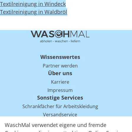
Textilreinigung in Windeck
Textilreinigung in Waldbröl
Wissenswertes
Partner werden
Über uns
Karriere
Impressum
Sonstige Services
Schrankfächer für Arbeitskleidung
Versandservice
Einsparpotentiale für Mietwäsche bei Arbeitskleidung
WaschMal verwendet eigene und fremde
Arbeitskleidung Tracking mit RFID