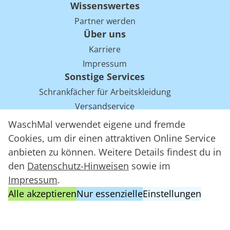
Wissenswertes
Partner werden
Über uns
Karriere
Impressum
Sonstige Services
Schrankfächer für Arbeitskleidung
Versandservice
Einsparpotentiale für Mietwäsche bei Arbeitskleidung
WaschMal verwendet eigene und fremde
Arbeitskleidung Tracking mit RFID
Cookies, um dir einen attraktiven Online Service
anbieten zu können. Weitere Details findest du in
den
Datenschutz-Hinweisen
sowie im
WaschMal GmbH 2016 – 2026
Impressum
.
Datenschutz
Alle akzeptieren
Nur essenzielle
Einstellungen
Allgemeine Geschäftsbedingungen