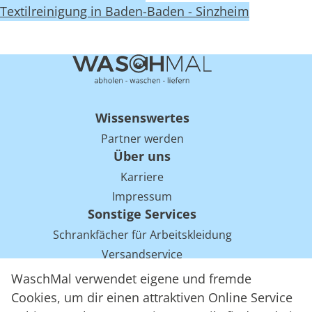
Textilreinigung in Baden-Baden - Sinzheim
Wissenswertes
Partner werden
Über uns
Karriere
Impressum
Sonstige Services
Schrankfächer für Arbeitskleidung
Versandservice
Einsparpotentiale für Mietwäsche bei Arbeitskleidung
WaschMal verwendet eigene und fremde
Arbeitskleidung Tracking mit RFID
Cookies, um dir einen attraktiven Online Service