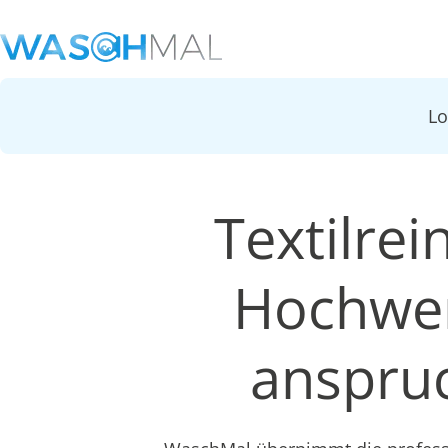
L
Textilrei
Hochwer
anspruc