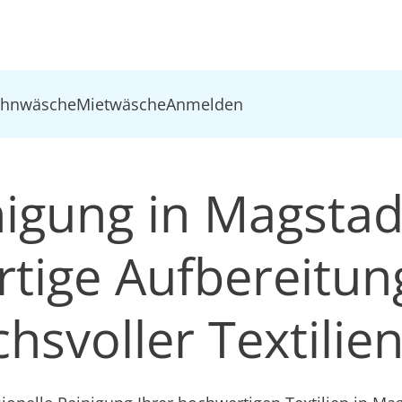
ohnwäsche
Mietwäsche
Anmelden
nigung in Magstad
tige Aufbereitun
hsvoller Textilie