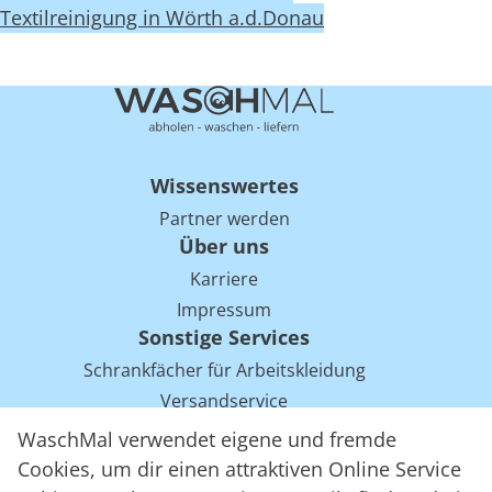
Textilreinigung in Wörth a.d.Donau
Wissenswertes
Partner werden
Über uns
Karriere
Impressum
Sonstige Services
Schrankfächer für Arbeitskleidung
Versandservice
Einsparpotentiale für Mietwäsche bei Arbeitskleidung
WaschMal verwendet eigene und fremde
Arbeitskleidung Tracking mit RFID
Cookies, um dir einen attraktiven Online Service