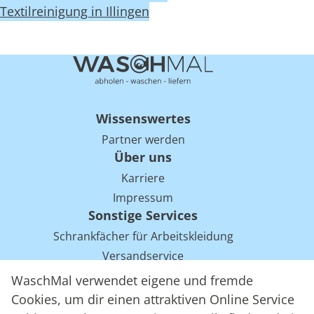
Textilreinigung in Illingen
Wissenswertes
Partner werden
Über uns
Karriere
Impressum
Sonstige Services
Schrankfächer für Arbeitskleidung
Versandservice
Einsparpotentiale für Mietwäsche bei Arbeitskleidung
WaschMal verwendet eigene und fremde
Arbeitskleidung Tracking mit RFID
Cookies, um dir einen attraktiven Online Service