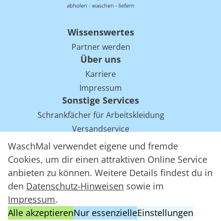
Wissenswertes
Partner werden
Über uns
Karriere
Impressum
Sonstige Services
Schrankfächer für Arbeitskleidung
Versandservice
Einsparpotentiale für Mietwäsche bei Arbeitskleidung
WaschMal verwendet eigene und fremde
Arbeitskleidung Tracking mit RFID
Cookies, um dir einen attraktiven Online Service
anbieten zu können. Weitere Details findest du in
den
Datenschutz-Hinweisen
sowie im
WaschMal GmbH 2016 – 2026
Impressum
.
Datenschutz
Alle akzeptieren
Nur essenzielle
Einstellungen