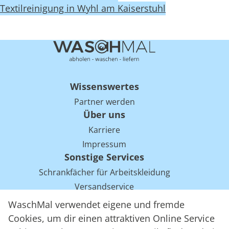
Textilreinigung in Wyhl am Kaiserstuhl
Wissenswertes
Partner werden
Über uns
Karriere
Impressum
Sonstige Services
Schrankfächer für Arbeitskleidung
Versandservice
Einsparpotentiale für Mietwäsche bei Arbeitskleidung
WaschMal verwendet eigene und fremde
Arbeitskleidung Tracking mit RFID
Cookies, um dir einen attraktiven Online Service