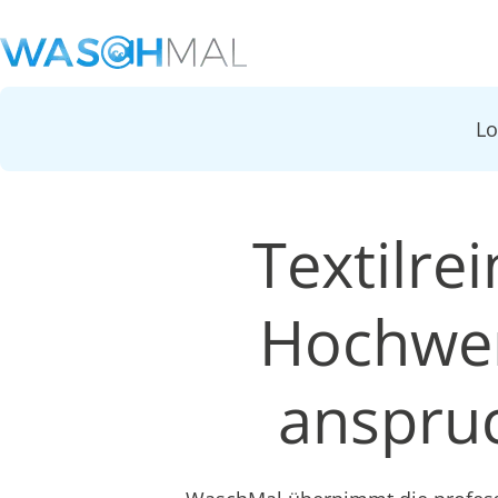
L
Textilre
Hochwer
anspruc