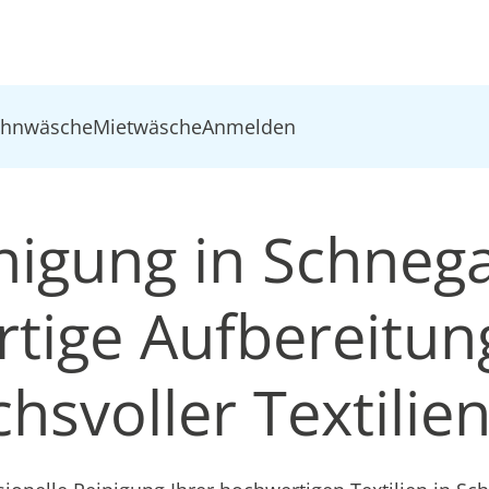
ohnwäsche
Mietwäsche
Anmelden
inigung in Schnega
tige Aufbereitun
hsvoller Textilie