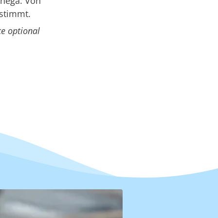
hnega. Von
estimmt.
e optional