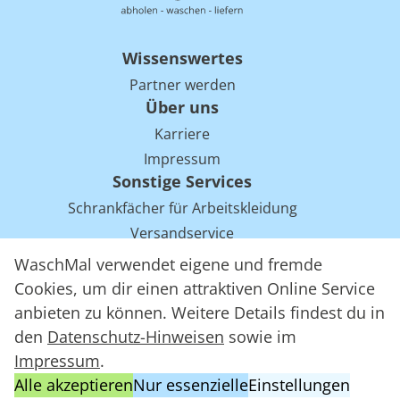
Wissenswertes
Partner werden
Über uns
Karriere
Impressum
Sonstige Services
Schrankfächer für Arbeitskleidung
Versandservice
Einsparpotentiale für Mietwäsche bei Arbeitskleidung
WaschMal verwendet eigene und fremde
Arbeitskleidung Tracking mit RFID
Cookies, um dir einen attraktiven Online Service
anbieten zu können. Weitere Details findest du in
den
Datenschutz-Hinweisen
sowie im
WaschMal GmbH 2016 – 2026
Impressum
.
Datenschutz
Alle akzeptieren
Nur essenzielle
Einstellungen