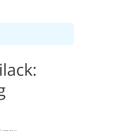
lack:
g
n