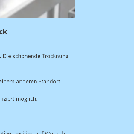
ack
n. Die schonende Trocknung
 einem anderen Standort.
iziert möglich.
ative Textilien auf Wunsch