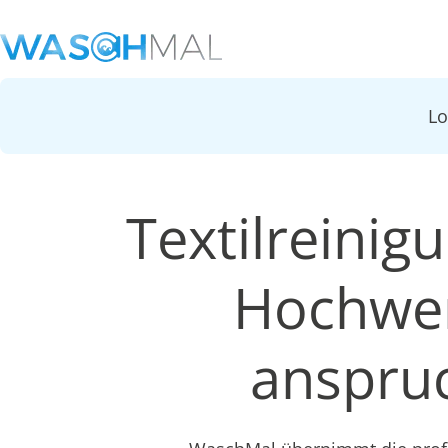
L
Textilreinig
Hochwer
anspruc