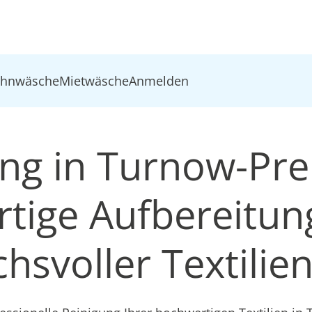
ohnwäsche
Mietwäsche
Anmelden
ung in Turnow-Prei
tige Aufbereitun
hsvoller Textilie