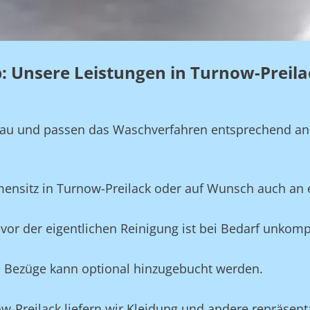
eb: Unsere Leistungen in Turnow-Preil
genau und passen das Waschverfahren entsprechend a
rmensitz in Turnow-Preilack oder auf Wunsch auch an
vor der eigentlichen Reinigung ist bei Bedarf unkompl
und Bezüge kann optional hinzugebucht werden.
ow-Preilack liefern wir Kleidung und andere repräsent