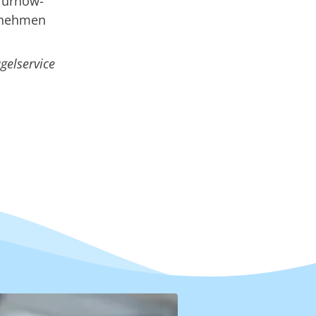
 Turnow-
ernehmen
gelservice