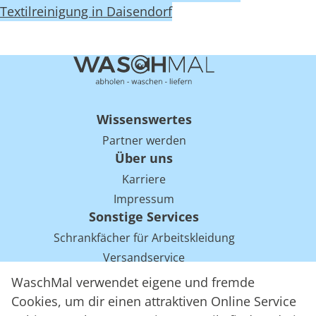
Textilreinigung in Daisendorf
Wissenswertes
Partner werden
Über uns
Karriere
Impressum
Sonstige Services
Schrankfächer für Arbeitskleidung
Versandservice
Einsparpotentiale für Mietwäsche bei Arbeitskleidung
WaschMal verwendet eigene und fremde
Arbeitskleidung Tracking mit RFID
Cookies, um dir einen attraktiven Online Service