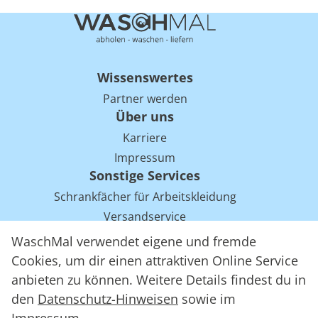
Wissenswertes
Partner werden
Über uns
Karriere
Impressum
Sonstige Services
Schrankfächer für Arbeitskleidung
Versandservice
Einsparpotentiale für Mietwäsche bei Arbeitskleidung
WaschMal verwendet eigene und fremde
Arbeitskleidung Tracking mit RFID
Cookies, um dir einen attraktiven Online Service
anbieten zu können. Weitere Details findest du in
den
Datenschutz-Hinweisen
sowie im
WaschMal GmbH 2016 – 2026