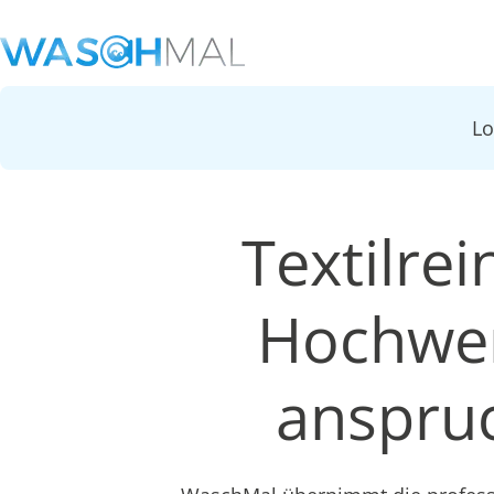
L
Textilrei
Hochwer
anspruc