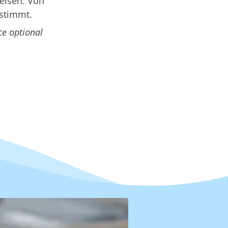
elsen. Von
estimmt.
ce optional