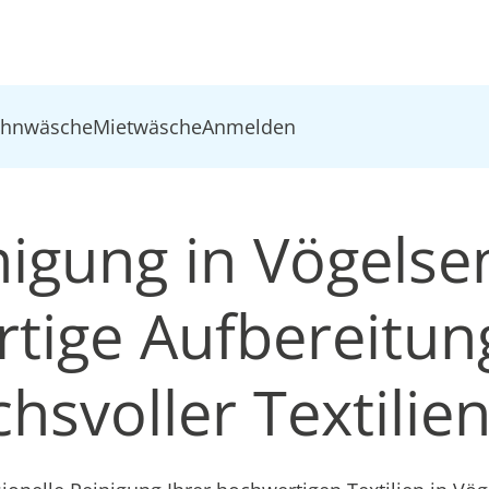
ohnwäsche
Mietwäsche
Anmelden
nigung in Vögelse
tige Aufbereitun
hsvoller Textilie