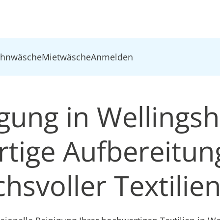
ohnwäsche
Mietwäsche
Anmelden
igung in Wellingsh
tige Aufbereitun
hsvoller Textilie