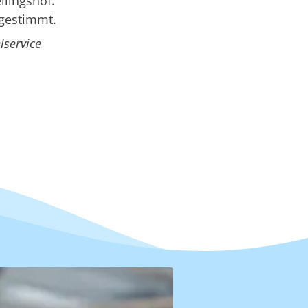
llingshof.
bgestimmt.
lservice