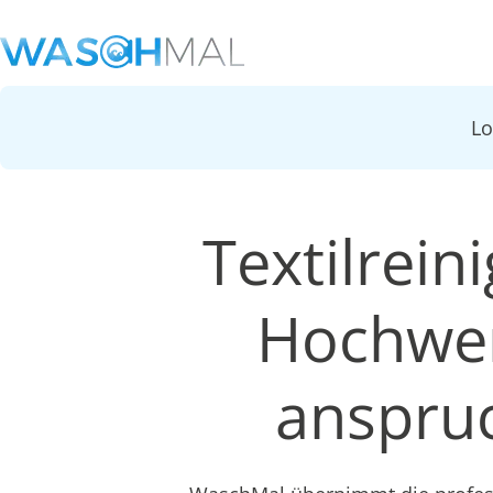
L
Textilrein
Hochwer
anspruc