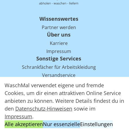
Wissenswertes
Partner werden
Über uns
Karriere
Impressum
Sonstige Services
Schrankfächer für Arbeitskleidung
Versandservice
Einsparpotentiale für Mietwäsche bei Arbeitskleidung
WaschMal verwendet eigene und fremde
Arbeitskleidung Tracking mit RFID
Cookies, um dir einen attraktiven Online Service
anbieten zu können. Weitere Details findest du in
den
Datenschutz-Hinweisen
sowie im
WaschMal GmbH 2016 – 2026
Impressum
.
Datenschutz
Alle akzeptieren
Nur essenzielle
Einstellungen