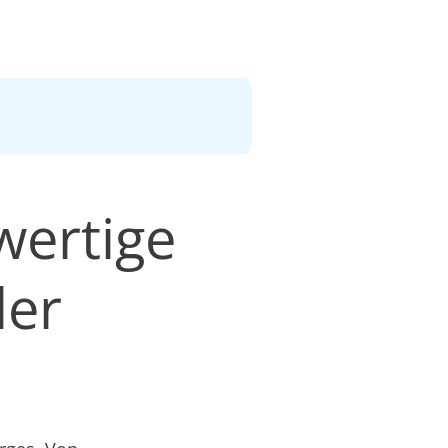
wertige
ler