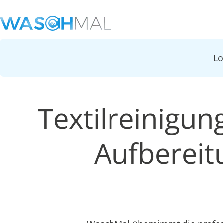
L
Textilreinigun
Aufbereit