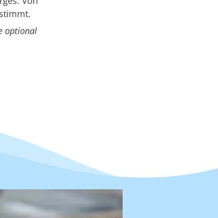
rges. Von
estimmt.
e optional