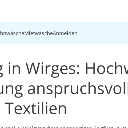
ohnwäsche
Mietwäsche
Anmelden
g in Wirges: Hoch
ung anspruchsvol
Textilien