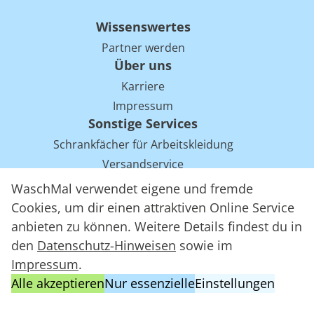
Wissenswertes
Partner werden
Über uns
Karriere
Impressum
Sonstige Services
Schrankfächer für Arbeitskleidung
Versandservice
Einsparpotentiale für Mietwäsche bei Arbeitskleidung
WaschMal verwendet eigene und fremde
Arbeitskleidung Tracking mit RFID
Cookies, um dir einen attraktiven Online Service
anbieten zu können. Weitere Details findest du in
den
Datenschutz-Hinweisen
sowie im
WaschMal GmbH 2016 – 2026
Impressum
.
Datenschutz
Alle akzeptieren
Nur essenzielle
Einstellungen
Allgemeine Geschäftsbedingungen