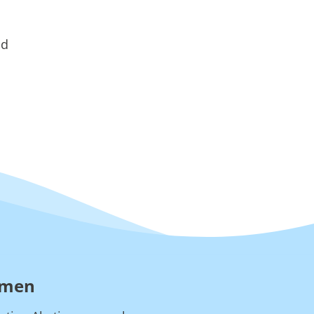
nd
hmen