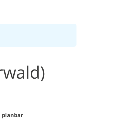
rwald)
 planbar