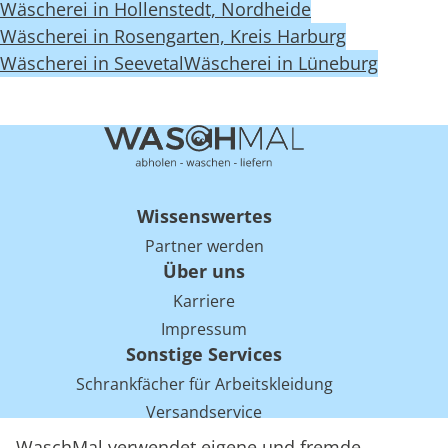
Wäscherei in Hollenstedt, Nordheide
Wäscherei in Rosengarten, Kreis Harburg
Wäscherei in Seevetal
Wäscherei in Lüneburg
Wissenswertes
Partner werden
Über uns
Karriere
Impressum
Sonstige Services
Schrankfächer für Arbeitskleidung
Versandservice
Einsparpotentiale für Mietwäsche bei Arbeitskleidung
WaschMal verwendet eigene und fremde