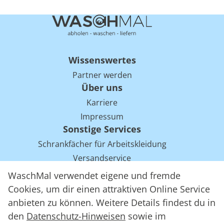
Wissenswertes
Partner werden
Über uns
Karriere
Impressum
Sonstige Services
Schrankfächer für Arbeitskleidung
Versandservice
Einsparpotentiale für Mietwäsche bei Arbeitskleidung
WaschMal verwendet eigene und fremde
Arbeitskleidung Tracking mit RFID
Cookies, um dir einen attraktiven Online Service
anbieten zu können. Weitere Details findest du in
den
Datenschutz-Hinweisen
sowie im
WaschMal GmbH 2016 – 2026